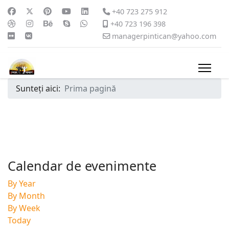
+40 723 275 912
+40 723 196 398
managerpintican@yahoo.com
Sunteți aici:
Prima pagină
Calendar de evenimente
By Year
By Month
By Week
Today