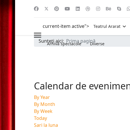
current-item active">
Teatrul Ararat
Sunteți aici:
Prima pagină
Arhivă spectacole
Diverse
Calendar de evenime
By Year
By Month
By Week
Today
Sari la luna