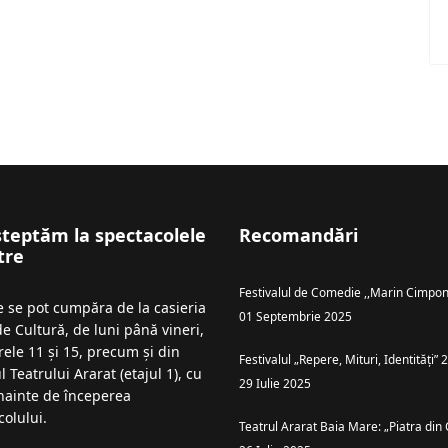
șteptăm la spectacolele
Recomandări
tre
Festivalul de Comedie ,,Marin Cimpon
le se pot cumpăra de la casieria
01 Septembrie 2025
de Cultură, de luni până vineri,
rele 11 și 15, precum și din
Festivalul „Repere, Mituri, Identități”
l Teatrului Ararat (etajul 1), cu
29 Iulie 2025
înainte de începerea
colului.
Teatrul Ararat Baia Mare: „Piatra din 