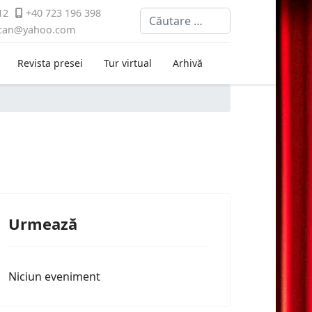
12
+40 723 196 398
Cautare
ican@yahoo.com
Revista presei
Tur virtual
Arhivă
Urmează
Niciun eveniment