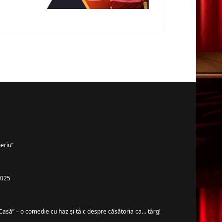
eriu”
 2025
Casă” – o comedie cu haz și tâlc despre căsătoria ca… târg!