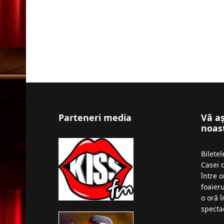
Parteneri media
Vă a
noas
Bilete
Casei 
între o
foaieru
o oră 
specta