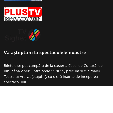
Vă așteptăm la spectacolele noastre
Biletele se pot cumpăra de la casieria Casei de Cultură, de
luni până vineri, între orele 11 și 15, precum și din foaierul
Teatrului Ararat (etajul 1), cu o oră înainte de începerea
spectacolului.
Informații şi rezervări la numărul de telefon: 0740-043 136 /
0723-275 912 / 0723-196 398
Recomandări