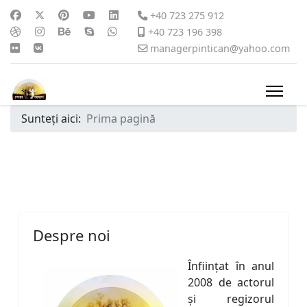
+40 723 275 912
+40 723 196 398
managerpintican@yahoo.com
Sunteți aici:
Prima pagină
Despre noi
Înfiinţat în anul
2008 de actorul
şi regizorul