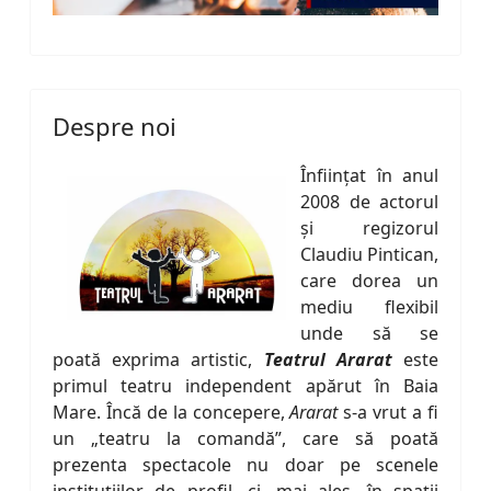
Despre noi
Înfiinţat în anul
2008 de actorul
şi regizorul
Claudiu Pintican,
care dorea un
mediu flexibil
unde să se
poată exprima artistic,
Teatrul Ararat
este
primul teatru independent apărut în Baia
Mare. Încă de la concepere,
Ararat
s-a vrut a fi
un „teatru la comandă”, care să poată
prezenta spectacole nu doar pe scenele
instituţiilor de profil, ci, mai ales, în spaţii