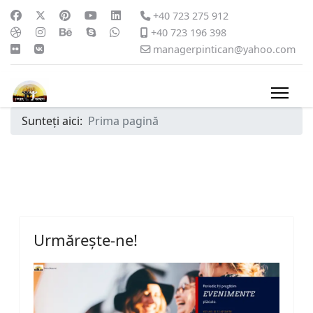
+40 723 275 912
+40 723 196 398
managerpintican@yahoo.com
Sunteți aici:
Prima pagină
Urmărește-ne!