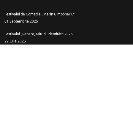
Festivalul de Comedie ,,Marin Cimponeriu”
01 Septembrie 2025
Festivalul „Repere, Mituri, Identități” 2025
29 Iulie 2025
Teatrul Ararat Baia Mare: „Piatra din Casă” – o comedie cu haz și tâlc
despre căsătoria ca… târg!
26 Iulie 2025
Spectacolele anului 2025
08 Ianuarie 2025
Spectacolele anului 2026
08 Ianuarie 2025
© {2020-2026} Pagină administrată de Leonard Alexandru Pop.