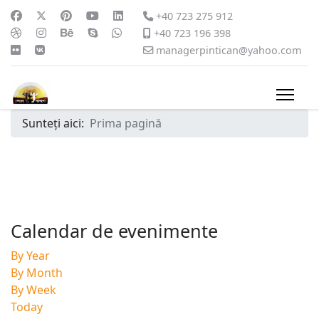
+40 723 275 912
+40 723 196 398
managerpintican@yahoo.com
Sunteți aici:
Prima pagină
Calendar de evenimente
By Year
By Month
By Week
Today