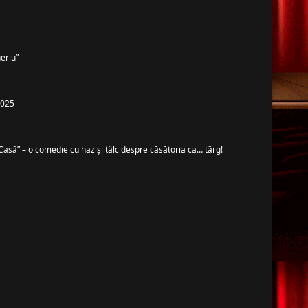
eriu”
 2025
Casă” – o comedie cu haz și tâlc despre căsătoria ca… târg!