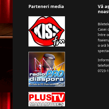
Parteneri media
Vă a
noas
Bilete
Casei 
între o
foaieru
o oră 
specta
Inform
telefo
0723-1