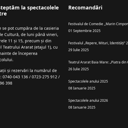
șteptăm la spectacolele
Recomandări
tre
Festivalul de Comedie ,,Marin Cimpon
le se pot cumpăra de la casieria
01 Septembrie 2025
de Cultură, de luni până vineri,
rele 11 și 15, precum și din
Festivalul „Repere, Mituri, Identități”
l Teatrului Ararat (etajul 1), cu
29 Iulie 2025
înainte de începerea
colului.
Teatrul Ararat Baia Mare: „Piatra din 
26 Iulie 2025
ații şi rezervări la numărul de
n: 0740-043 136 / 0723-275 912 /
Spectacolele anului 2025
96 398
08 Ianuarie 2025
Spectacolele anului 2026
08 Ianuarie 2025