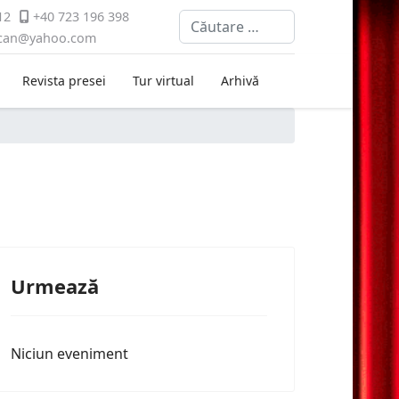
12
+40 723 196 398
Cautare
ican@yahoo.com
Revista presei
Tur virtual
Arhivă
Urmează
Niciun eveniment