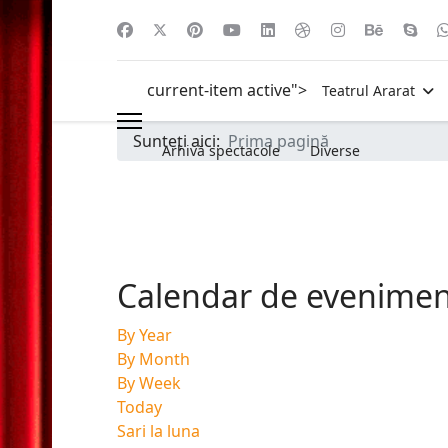
current-item active">
Teatrul Ararat
Sunteți aici:
Prima pagină
Arhivă spectacole
Diverse
Calendar de evenime
By Year
By Month
By Week
Today
Sari la luna