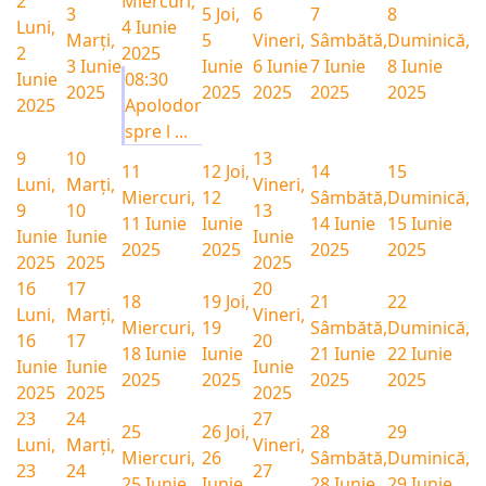
2
Miercuri,
3
5
Joi,
6
7
8
Luni,
4 Iunie
Marți,
5
Vineri,
Sâmbătă,
Duminică,
2
2025
3 Iunie
Iunie
6 Iunie
7 Iunie
8 Iunie
Iunie
08:30
2025
2025
2025
2025
2025
2025
Apolodor
spre l ...
9
10
13
11
12
Joi,
14
15
Luni,
Marți,
Vineri,
Miercuri,
12
Sâmbătă,
Duminică,
9
10
13
11 Iunie
Iunie
14 Iunie
15 Iunie
Iunie
Iunie
Iunie
2025
2025
2025
2025
2025
2025
2025
16
17
20
18
19
Joi,
21
22
Luni,
Marți,
Vineri,
Miercuri,
19
Sâmbătă,
Duminică,
16
17
20
18 Iunie
Iunie
21 Iunie
22 Iunie
Iunie
Iunie
Iunie
2025
2025
2025
2025
2025
2025
2025
23
24
27
25
26
Joi,
28
29
Luni,
Marți,
Vineri,
Miercuri,
26
Sâmbătă,
Duminică,
23
24
27
25 Iunie
Iunie
28 Iunie
29 Iunie