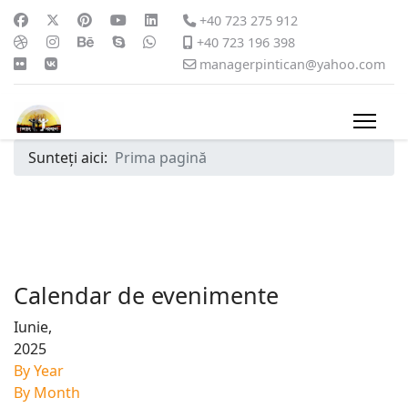
+40 723 275 912
+40 723 196 398
managerpintican@yahoo.com
Sunteți aici:
Prima pagină
Calendar de evenimente
Iunie,
2025
By Year
By Month