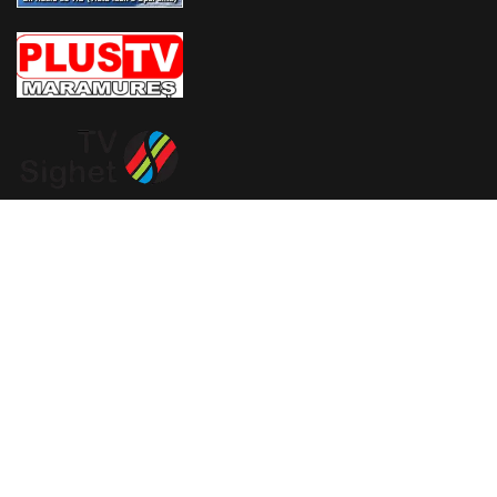
Vă așteptăm la spectacolele noastre
Biletele se pot cumpăra de la casieria Casei de Cultură, de
luni până vineri, între orele 11 și 15, precum și din foaierul
Teatrului Ararat (etajul 1), cu o oră înainte de începerea
spectacolului.
Informații şi rezervări la numărul de telefon: 0740-043 136 /
0723-275 912 / 0723-196 398
Recomandări