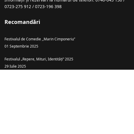
0723-275 912 / 0723-196 398
Recomandări
Festivalul de Comedie ,,Marin Cimponeriu”
01 Septembrie 2025
Festivalul „Repere, Mituri, Identități” 2025
29 Iulie 2025
Teatrul Ararat Baia Mare: „Piatra din Casă” – o comedie cu haz și tâlc
despre căsătoria ca… târg!
26 Iulie 2025
Spectacolele anului 2025
08 Ianuarie 2025
Spectacolele anului 2026
08 Ianuarie 2025