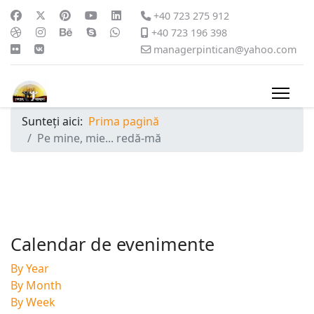
+40 723 275 912
+40 723 196 398
managerpintican@yahoo.com
Sunteți aici:
Prima pagină
Pe mine, mie... redă-mă
Calendar de evenimente
By Year
By Month
By Week