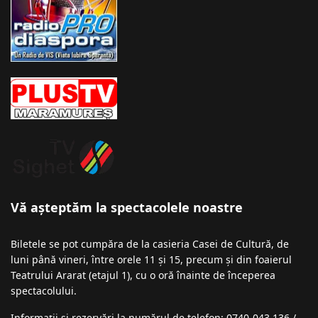
Vă așteptăm la spectacolele noastre
Biletele se pot cumpăra de la casieria Casei de Cultură, de
luni până vineri, între orele 11 și 15, precum și din foaierul
Teatrului Ararat (etajul 1), cu o oră înainte de începerea
spectacolului.
Informații şi rezervări la numărul de telefon: 0740-043 136 /