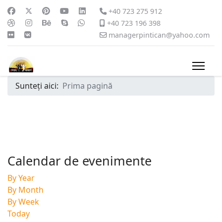
+40 723 275 912
+40 723 196 398
managerpintican@yahoo.com
Sunteți aici:
Prima pagină
Calendar de evenimente
By Year
By Month
By Week
Today