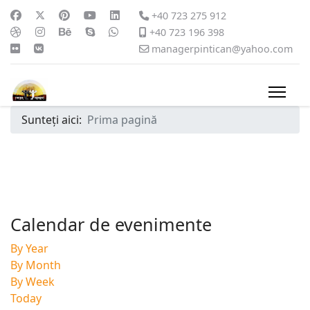
+40 723 275 912
+40 723 196 398
managerpintican@yahoo.com
Sunteți aici:
Prima pagină
Calendar de evenimente
By Year
By Month
By Week
Today