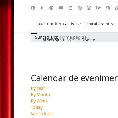
current-item active">
Teatrul Ararat
Sunteți aici:
Prima pagină
Arhivă spectacole
Diverse
Calendar de evenime
By Year
By Month
By Week
Today
Sari la luna