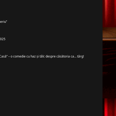
eriu”
 2025
Casă” – o comedie cu haz și tâlc despre căsătoria ca… târg!