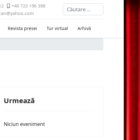
12
+40 723 196 398
Cautare
ican@yahoo.com
Revista presei
Tur virtual
Arhivă
Urmează
Niciun eveniment