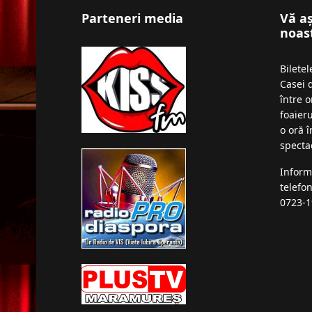
Parteneri media
Vă a
noas
Bilete
Casei 
între o
foaieru
o oră 
specta
Inform
telefo
0723-1