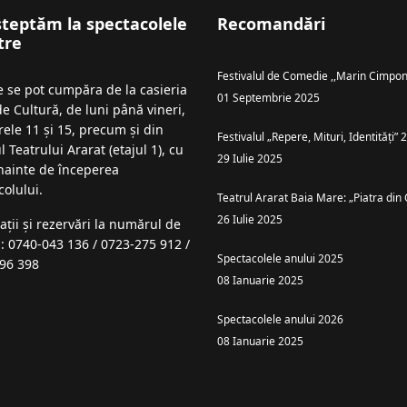
șteptăm la spectacolele
Recomandări
tre
Festivalul de Comedie ,,Marin Cimpon
le se pot cumpăra de la casieria
01 Septembrie 2025
de Cultură, de luni până vineri,
rele 11 și 15, precum și din
Festivalul „Repere, Mituri, Identități”
l Teatrului Ararat (etajul 1), cu
29 Iulie 2025
înainte de începerea
colului.
Teatrul Ararat Baia Mare: „Piatra din 
26 Iulie 2025
ații şi rezervări la numărul de
n: 0740-043 136 / 0723-275 912 /
Spectacolele anului 2025
96 398
08 Ianuarie 2025
Spectacolele anului 2026
08 Ianuarie 2025