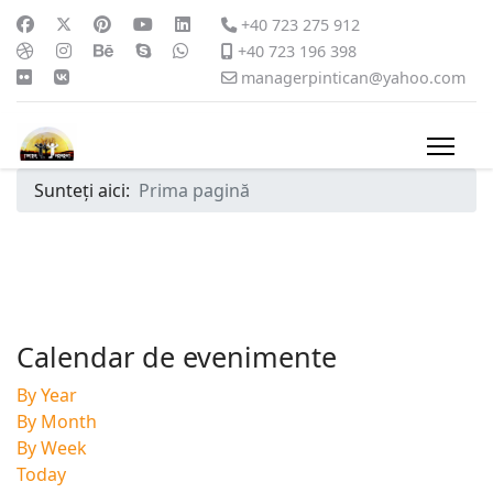
+40 723 275 912
+40 723 196 398
managerpintican@yahoo.com
Sunteți aici:
Prima pagină
Calendar de evenimente
By Year
By Month
By Week
Today