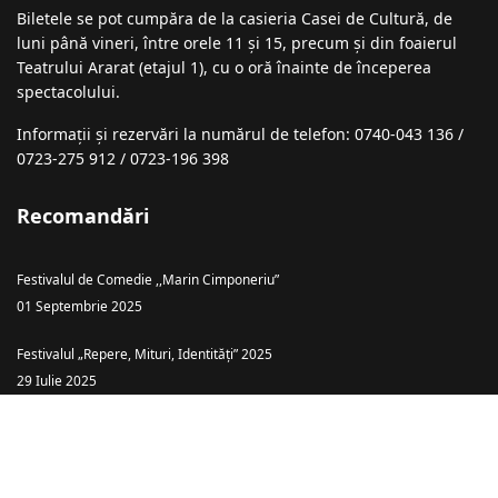
Biletele se pot cumpăra de la casieria Casei de Cultură, de
luni până vineri, între orele 11 și 15, precum și din foaierul
Teatrului Ararat (etajul 1), cu o oră înainte de începerea
spectacolului.
Informații şi rezervări la numărul de telefon: 0740-043 136 /
0723-275 912 / 0723-196 398
Recomandări
Festivalul de Comedie ,,Marin Cimponeriu”
01 Septembrie 2025
Festivalul „Repere, Mituri, Identități” 2025
29 Iulie 2025
Teatrul Ararat Baia Mare: „Piatra din Casă” – o comedie cu haz și tâlc
despre căsătoria ca… târg!
26 Iulie 2025