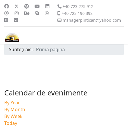
+40 723 275 912
+40 723 196 398
managerpintican@yahoo.com
Sunteți aici:
Prima pagină
Calendar de evenimente
By Year
By Month
By Week
Today