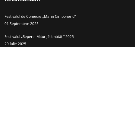
Festivalul de Comedie ,,Marin Cimponeriu”
01 Septembrie 2025
Festivalul „Repere, Mituri, Identități” 2025
29 Iulie 2025
Teatrul Ararat Baia Mare: „Piatra din Casă” – o comedie cu haz și tâlc
despre căsătoria ca… târg!
26 Iulie 2025
Spectacolele anului 2025
08 Ianuarie 2025
Spectacolele anului 2026
08 Ianuarie 2025
© {2020-2026} Pagină administrată de Leonard Alexandru Pop.