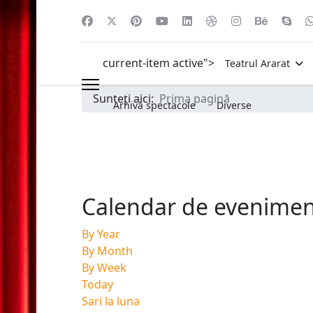
current-item active">
Teatrul Ararat
Sunteți aici:
Prima pagină
Arhivă spectacole
Diverse
Calendar de evenime
By Year
By Month
By Week
Today
Sari la luna