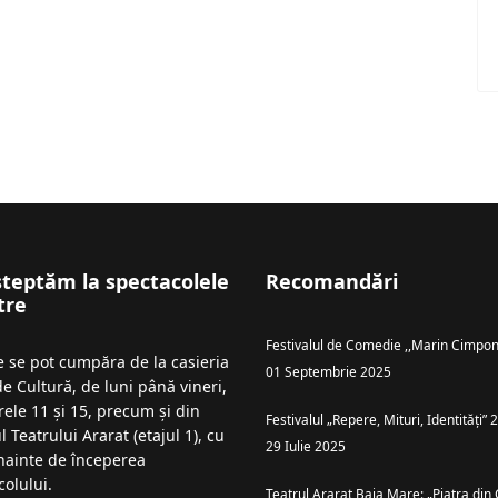
șteptăm la spectacolele
Recomandări
tre
Festivalul de Comedie ,,Marin Cimpon
le se pot cumpăra de la casieria
01 Septembrie 2025
de Cultură, de luni până vineri,
rele 11 și 15, precum și din
Festivalul „Repere, Mituri, Identități”
l Teatrului Ararat (etajul 1), cu
29 Iulie 2025
înainte de începerea
colului.
Teatrul Ararat Baia Mare: „Piatra din 