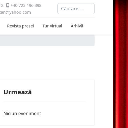
12
+40 723 196 398
Cautare
ican@yahoo.com
Revista presei
Tur virtual
Arhivă
Urmează
Niciun eveniment