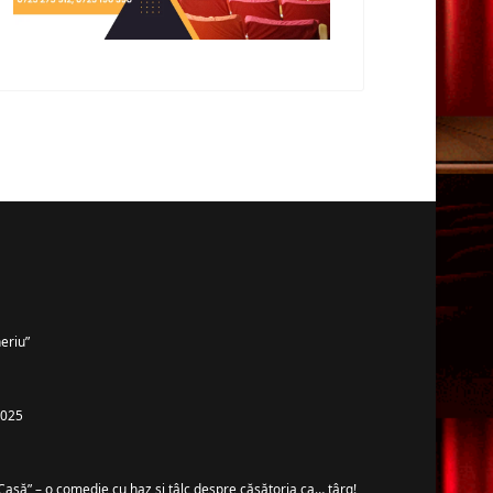
eriu”
 2025
Casă” – o comedie cu haz și tâlc despre căsătoria ca… târg!