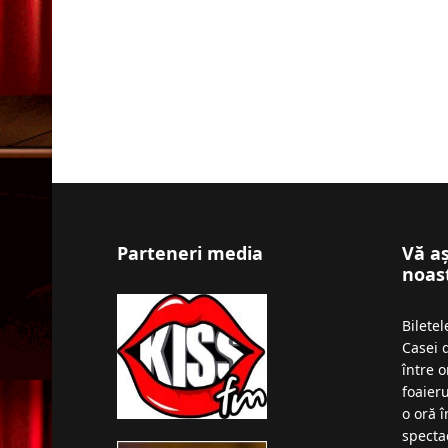
Parteneri media
Vă a
noas
Bilete
Casei 
între o
foaieru
o oră 
specta