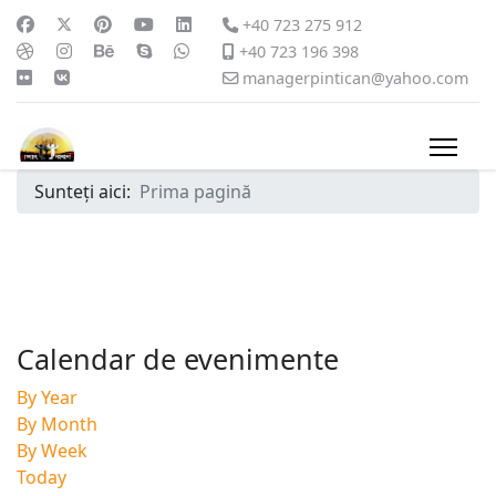
+40 723 275 912
+40 723 196 398
managerpintican@yahoo.com
Sunteți aici:
Prima pagină
Calendar de evenimente
By Year
By Month
By Week
Today