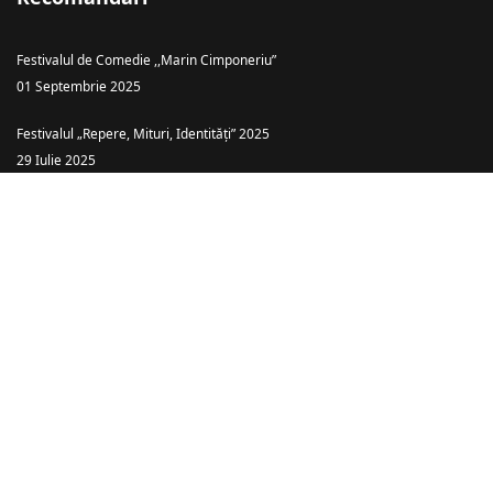
Festivalul de Comedie ,,Marin Cimponeriu”
01 Septembrie 2025
Festivalul „Repere, Mituri, Identități” 2025
29 Iulie 2025
Teatrul Ararat Baia Mare: „Piatra din Casă” – o comedie cu haz și tâlc
despre căsătoria ca… târg!
26 Iulie 2025
Spectacolele anului 2025
08 Ianuarie 2025
Spectacolele anului 2026
08 Ianuarie 2025
© {2020-2026} Pagină administrată de Leonard Alexandru Pop.