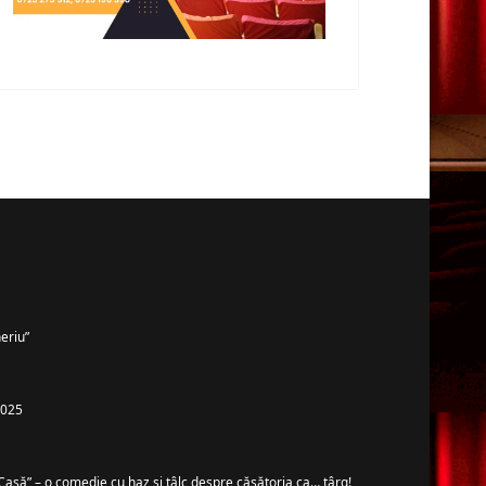
eriu”
 2025
Casă” – o comedie cu haz și tâlc despre căsătoria ca… târg!