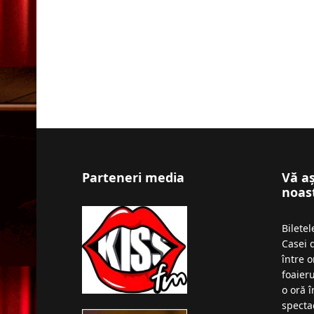
Parteneri media
Vă a
noas
Bilete
Casei 
între o
foaieru
o oră 
specta