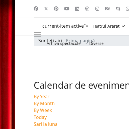
current-item active">
Teatrul Ararat
Sunteți aici:
Prima pagină
Arhivă spectacole
Diverse
Calendar de evenime
By Year
By Month
By Week
Today
Sari la luna