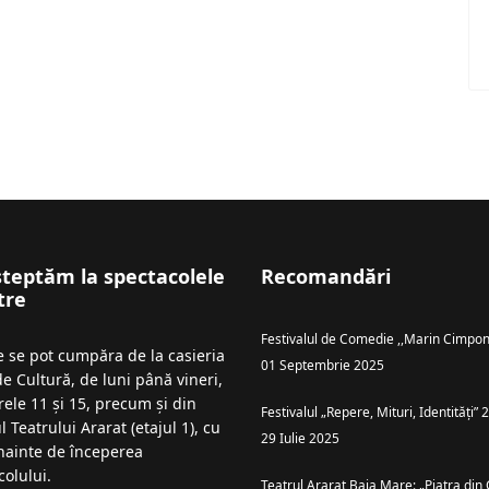
șteptăm la spectacolele
Recomandări
tre
Festivalul de Comedie ,,Marin Cimpon
le se pot cumpăra de la casieria
01 Septembrie 2025
de Cultură, de luni până vineri,
rele 11 și 15, precum și din
Festivalul „Repere, Mituri, Identități”
l Teatrului Ararat (etajul 1), cu
29 Iulie 2025
înainte de începerea
colului.
Teatrul Ararat Baia Mare: „Piatra din 