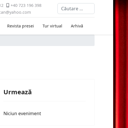
12
+40 723 196 398
Cautare
ican@yahoo.com
Revista presei
Tur virtual
Arhivă
Urmează
Niciun eveniment