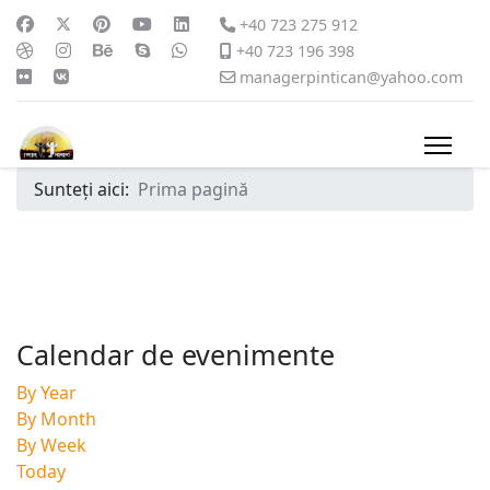
+40 723 275 912
+40 723 196 398
managerpintican@yahoo.com
Sunteți aici:
Prima pagină
Calendar de evenimente
By Year
By Month
By Week
Today