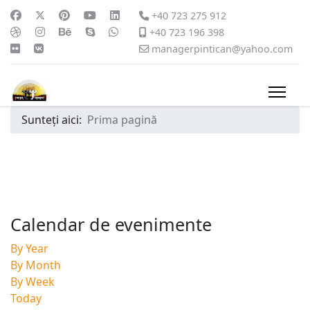
+40 723 275 912
+40 723 196 398
managerpintican@yahoo.com
Sunteți aici:
Prima pagină
Calendar de evenimente
By Year
By Month
By Week
Today