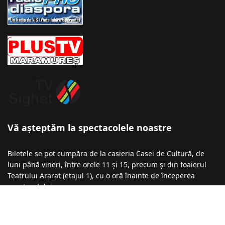
Vă așteptăm la spectacolele noastre
Biletele se pot cumpăra de la casieria Casei de Cultură, de
luni până vineri, între orele 11 și 15, precum și din foaierul
Teatrului Ararat (etajul 1), cu o oră înainte de începerea
spectacolului.
Informații şi rezervări la numărul de telefon: 0740-043 136 /
0723-275 912 / 0723-196 398