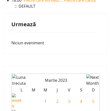
18:00
Pietre care vorbesc… Pietre care cântă
:: DEFAULT
Urmează
Niciun eveniment
Martie 2023
L
M
M
J
V
S
D
1
2
3
4
5