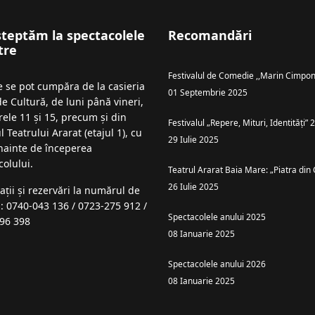
șteptăm la spectacolele
Recomandări
tre
Festivalul de Comedie ,,Marin Cimpon
le se pot cumpăra de la casieria
01 Septembrie 2025
de Cultură, de luni până vineri,
rele 11 și 15, precum și din
Festivalul „Repere, Mituri, Identități”
l Teatrului Ararat (etajul 1), cu
29 Iulie 2025
înainte de începerea
colului.
Teatrul Ararat Baia Mare: „Piatra din 
26 Iulie 2025
ații şi rezervări la numărul de
n: 0740-043 136 / 0723-275 912 /
Spectacolele anului 2025
96 398
08 Ianuarie 2025
Spectacolele anului 2026
08 Ianuarie 2025