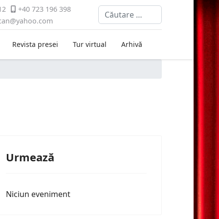
12
+40 723 196 398
Cautare
ican@yahoo.com
Revista presei
Tur virtual
Arhivă
Urmează
Niciun eveniment