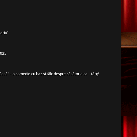
eriu”
 2025
Casă” – o comedie cu haz și tâlc despre căsătoria ca… târg!