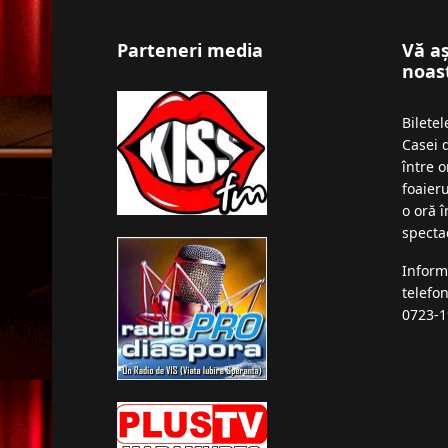
Parteneri media
Vă a
noas
Bilete
Casei 
între o
foaieru
o oră 
specta
Inform
telefo
0723-1