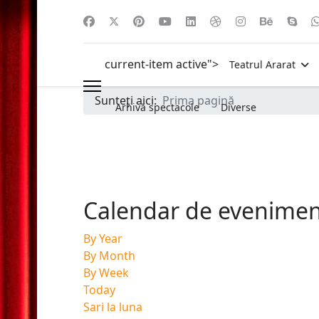
current-item active">
Teatrul Ararat
Sunteți aici:
Prima pagină
Arhivă spectacole
Diverse
Calendar de evenime
By Year
By Month
By Week
Today
Sari la luna