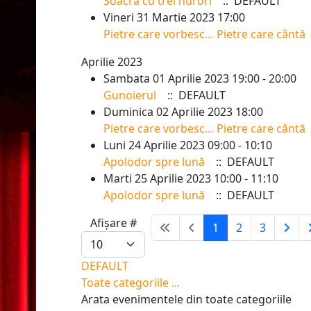
Soacra cu trei nurori
:: DEFAULT
Vineri 31 Martie 2023 17:00
Pietre care vorbesc… Pietre care cântă
Aprilie 2023
Sambata 01 Aprilie 2023 19:00 - 20:00
Gunoierul
:: DEFAULT
Duminica 02 Aprilie 2023 18:00
Pietre care vorbesc… Pietre care cântă
Luni 24 Aprilie 2023 09:00 - 10:10
Apolodor spre lună
:: DEFAULT
Marti 25 Aprilie 2023 10:00 - 11:10
Apolodor spre lună
:: DEFAULT
Pagination List Limit
Afișare #
1
2
3
DEFAULT
Toate categoriile ...
Arata evenimentele din toate categoriile