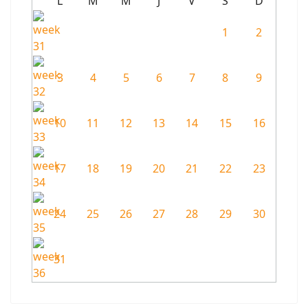
L
M
M
J
V
S
D
1
2
3
4
5
6
7
8
9
10
11
12
13
14
15
16
17
18
19
20
21
22
23
24
25
26
27
28
29
30
31