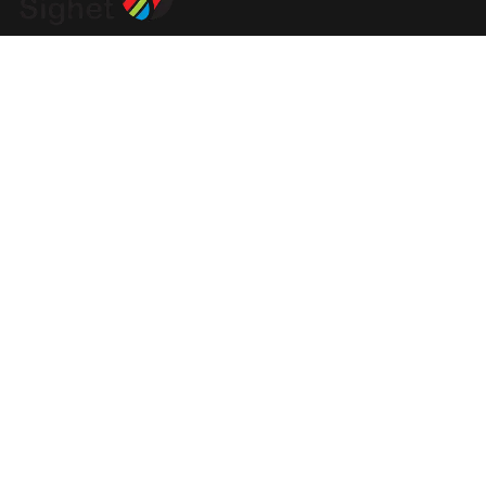
Vă așteptăm la spectacolele noastre
Biletele se pot cumpăra de la casieria Casei de Cultură, de
luni până vineri, între orele 11 și 15, precum și din foaierul
Teatrului Ararat (etajul 1), cu o oră înainte de începerea
spectacolului.
Informații şi rezervări la numărul de telefon: 0740-043 136 /
0723-275 912 / 0723-196 398
Recomandări
Festivalul de Comedie ,,Marin Cimponeriu”
01 Septembrie 2025
Festivalul „Repere, Mituri, Identități” 2025
29 Iulie 2025