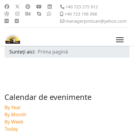
+40 723 275 912
+40 723 196 398
managerpintican@yahoo.com
Sunteți aici:
Prima pagină
Calendar de evenimente
By Year
By Month
By Week
Today