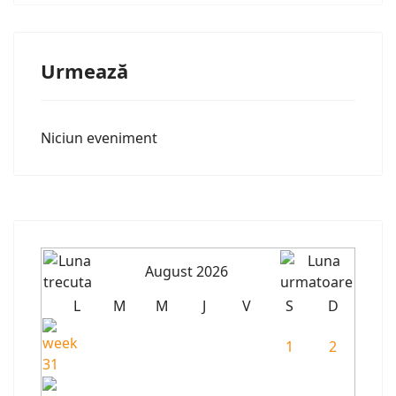
Urmează
Niciun eveniment
August 2026
L
M
M
J
V
S
D
1
2