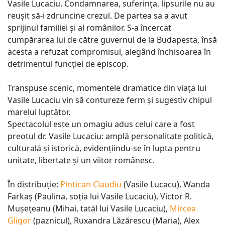
Vasile Lucaciu. Condamnarea, suferința, lipsurile nu au
reușit să-i zdruncine crezul. De partea sa a avut
sprijinul familiei și al românilor. S-a încercat
cumpărarea lui de către guvernul de la Budapesta, însă
acesta a refuzat compromisul, alegând închisoarea în
detrimentul funcției de episcop.
Transpuse scenic, momentele dramatice din viața lui
Vasile Lucaciu vin să contureze ferm și sugestiv chipul
marelui luptător.
Spectacolul este un omagiu adus celui care a fost
preotul dr. Vasile Lucaciu: amplă personalitate politică,
culturală și istorică, evidențiindu-se în lupta pentru
unitate, libertate și un viitor românesc.
În distribuție:
Pintican Claudiu
(Vasile Lucacu), Wanda
Farkaș (Paulina, soția lui Vasile Lucaciu), Victor R.
Muşeţeanu (Mihai, tatăl lui Vasile Lucaciu),
Mircea
Gligor
(paznicul), Ruxandra Lăzărescu (Maria), Alex