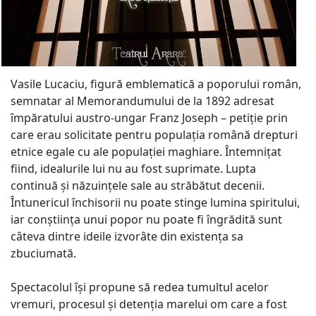
Vasile Lucaciu, figură emblematică a poporului român,
semnatar al Memorandumului de la 1892 adresat
împăratului austro-ungar Franz Joseph – petiție prin
care erau solicitate pentru populația română drepturi
etnice egale cu ale populației maghiare. Întemnițat
fiind, idealurile lui nu au fost suprimate. Lupta
continuă și năzuințele sale au străbătut decenii.
Întunericul închisorii nu poate stinge lumina spiritului,
iar conștiința unui popor nu poate fi îngrădită sunt
câteva dintre ideile izvorâte din existența sa
zbuciumată.
Spectacolul își propune să redea tumultul acelor
vremuri, procesul și detenția marelui om care a fost