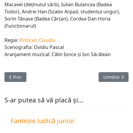
Macavei (deținutul sârb), Iulian Bulancea (Badea
Todor), Andrei Han (Szabo Arpad, studentul ungur),
Sorin Tănase (Badea Cârțan), Cordea Dan Horia
(Funcționarul)
Regia:
Pintican Claudiu
Scenografia: Ovidiu Pascal
Aranjament muzical: Călin Ionce și Ion Săcălean
Articol precedent: Un, doi, trei sau Preşedintele
Articolul următ
Prec
Următor
S-ar putea să vă placă și...
Fantezie ludică junior