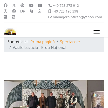
+40 723 275 912
+40 723 196 398
managerpintican@yahoo.com
Sunteți aici:
Prima pagină
Spectacole
Vasile Lucaciu - Erou Național
Previous
Next