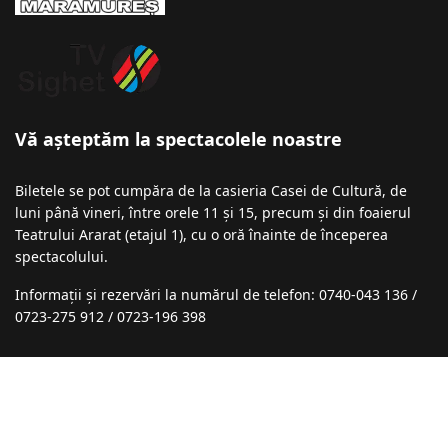
Vă așteptăm la spectacolele noastre
Biletele se pot cumpăra de la casieria Casei de Cultură, de
luni până vineri, între orele 11 și 15, precum și din foaierul
Teatrului Ararat (etajul 1), cu o oră înainte de începerea
spectacolului.
Informații şi rezervări la numărul de telefon: 0740-043 136 /
0723-275 912 / 0723-196 398
Recomandări
Festivalul de Comedie ,,Marin Cimponeriu”