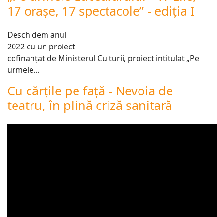
17 orașe, 17 spectacole” - ediția I
Deschidem anul
2022 cu un proiect
cofinanțat de Ministerul Culturii, proiect intitulat „Pe
urmele
...
Cu cărțile pe față - Nevoia de
teatru, în plină criză sanitară