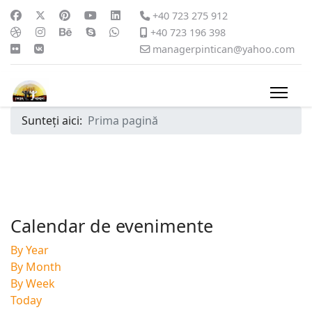
+40 723 275 912
+40 723 196 398
managerpintican@yahoo.com
Sunteți aici:
Prima pagină
Calendar de evenimente
By Year
By Month
By Week
Today