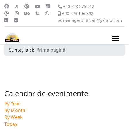
+40 723 275 912
+40 723 196 398
managerpintican@yahoo.com
Sunteți aici:
Prima pagină
Calendar de evenimente
By Year
By Month
By Week
Today