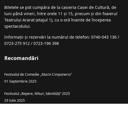
Biletele se pot cumpăra de la casieria Casei de Cultură, de
luni până vineri, între orele 11 și 15, precum și din foaierul
Teatrului Ararat (etajul 1), cu o oră înainte de începerea
spectacolului.
Informații şi rezervări la numărul de telefon: 0740-043 136 /
0723-275 912 / 0723-196 398
Recomandări
Festivalul de Comedie ,,Marin Cimponeriu”
01 Septembrie 2025
Festivalul „Repere, Mituri, Identități” 2025
29 Iulie 2025
Teatrul Ararat Baia Mare: „Piatra din Casă” – o comedie cu haz și tâlc
despre căsătoria ca… târg!
26 Iulie 2025