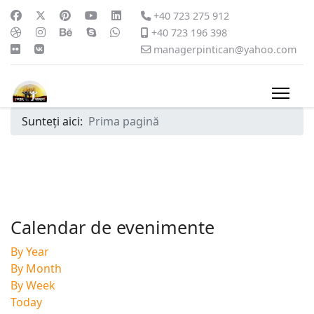
+40 723 275 912
+40 723 196 398
managerpintican@yahoo.com
Sunteți aici:
Prima pagină
Calendar de evenimente
By Year
By Month
By Week
Today