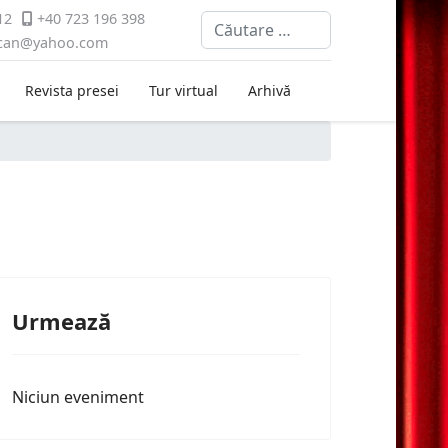
12
+40 723 196 398
Cautare
ican@yahoo.com
Revista presei
Tur virtual
Arhivă
Urmează
Niciun eveniment