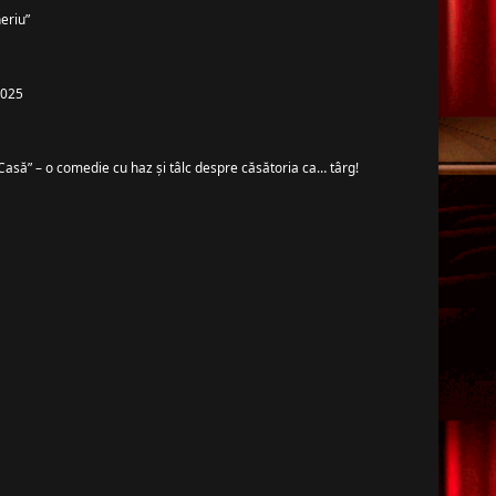
eriu”
 2025
Casă” – o comedie cu haz și tâlc despre căsătoria ca… târg!