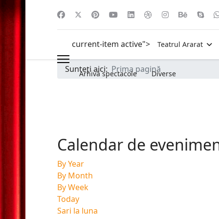
current-item active">
Teatrul Ararat
Sunteți aici:
Prima pagină
Arhivă spectacole
Diverse
Calendar de evenime
By Year
By Month
By Week
Today
Sari la luna