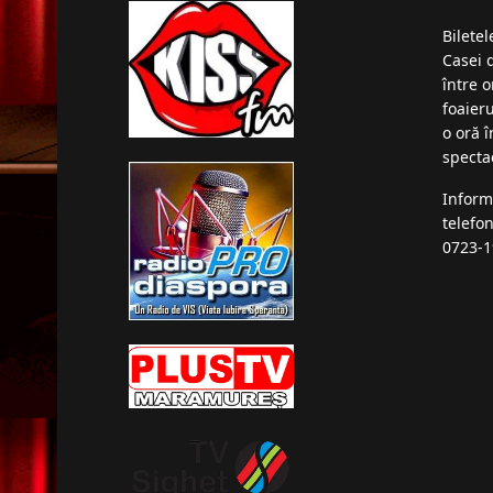
Bilete
Casei 
între o
foaieru
o oră 
specta
Inform
telefo
0723-1