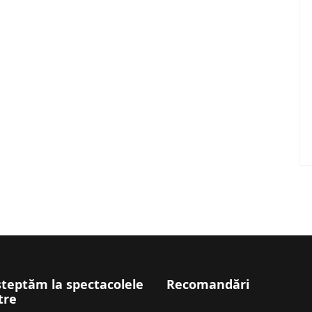
șteptăm la spectacolele
Recomandări
tre