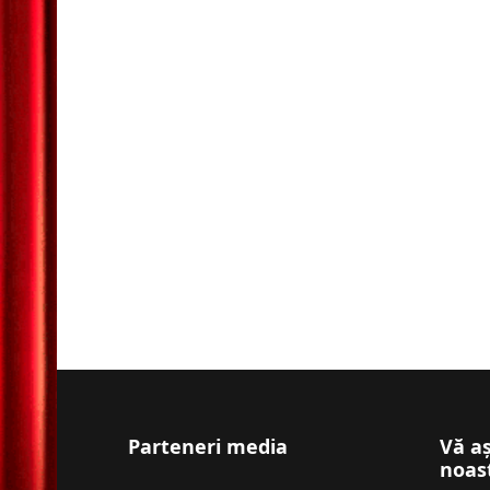
Parteneri media
Vă a
noas