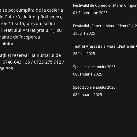
Festivalul de Comedie ,,Marin Cimpon
le se pot cumpăra de la casieria
01 Septembrie 2025
de Cultură, de luni până vineri,
rele 11 și 15, precum și din
Festivalul „Repere, Mituri, Identități”
l Teatrului Ararat (etajul 1), cu
29 Iulie 2025
înainte de începerea
colului.
Teatrul Ararat Baia Mare: „Piatra din 
26 Iulie 2025
ații şi rezervări la numărul de
n: 0740-043 136 / 0723-275 912 /
Spectacolele anului 2025
96 398
08 Ianuarie 2025
Spectacolele anului 2026
08 Ianuarie 2025