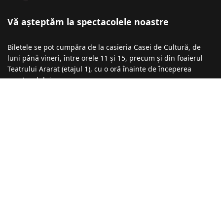
Vă așteptăm la spectacolele noastre
Biletele se pot cumpăra de la casieria Casei de Cultură, de
luni până vineri, între orele 11 și 15, precum și din foaierul
Teatrului Ararat (etajul 1), cu o oră înainte de începerea
spectacolului.
Informații şi rezervări la numărul de telefon: 0740-043 136 /
0723-275 912 / 0723-196 398
Recomandări
Festivalul de Comedie ,,Marin Cimponeriu”
01 Septembrie 2025
Festivalul „Repere, Mituri, Identități” 2025
29 Iulie 2025