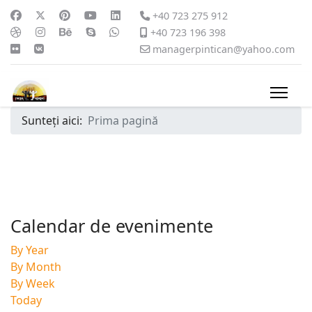
+40 723 275 912
+40 723 196 398
managerpintican@yahoo.com
Sunteți aici:
Prima pagină
Calendar de evenimente
By Year
By Month
By Week
Today