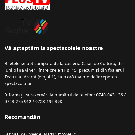
Vă așteptăm la spectacolele noastre
Biletele se pot cumpăra de la casieria Casei de Cultură, de
luni până vineri, între orele 11 și 15, precum și din foaierul
Teatrului Ararat (etajul 1), cu o oră înainte de începerea
spectacolului.
Informații şi rezervări la numărul de telefon: 0740-043 136 /
0723-275 912 / 0723-196 398
Recomandări
Festivalul de Comedie ,,Marin Cimponeriu”