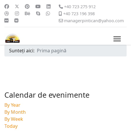
+40 723 275 912
+40 723 196 398
managerpintican@yahoo.com
Sunteți aici:
Prima pagină
Calendar de evenimente
By Year
By Month
By Week
Today