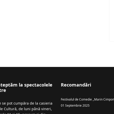
șteptăm la spectacolele
Recomandări
tre
Festivalul de Comedie ,,Marin Cimpon
le se pot cumpăra de la casieria
01 Septembrie 2025
de Cultură, de luni până vineri,