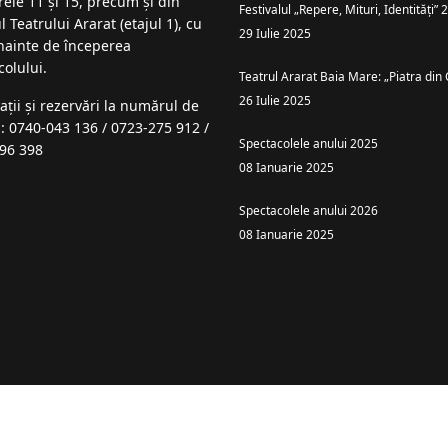
rele 11 și 15, precum și din
Festivalul „Repere, Mituri, Identități”
l Teatrului Ararat (etajul 1), cu
29 Iulie 2025
înainte de începerea
colului.
Teatrul Ararat Baia Mare: „Piatra din 
26 Iulie 2025
ații şi rezervări la numărul de
n: 0740-043 136 / 0723-275 912 /
Spectacolele anului 2025
96 398
08 Ianuarie 2025
Spectacolele anului 2026
08 Ianuarie 2025