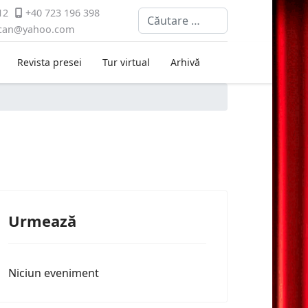
12
+40 723 196 398
Cautare
ican@yahoo.com
Revista presei
Tur virtual
Arhivă
Urmează
Niciun eveniment