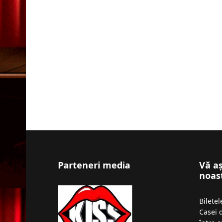
Parteneri media
Vă a
noas
Bilete
Casei 