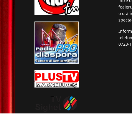
între o
foaieru
o oră 
specta
Inform
telefo
0723-1