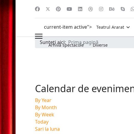
current-item active">
Teatrul Ararat
Sunteți aici:
Prima pagină
Arhivă spectacole
Diverse
Calendar de evenime
By Year
By Month
By Week
Today
Sari la luna