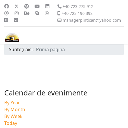
+40 723 275 912
+40 723 196 398
managerpintican@yahoo.com
Sunteți aici:
Prima pagină
Calendar de evenimente
By Year
By Month
By Week
Today