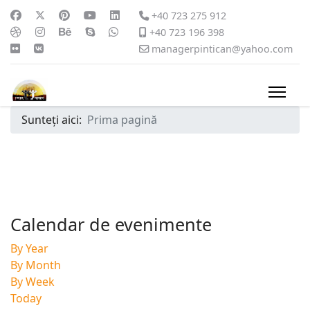
+40 723 275 912
+40 723 196 398
managerpintican@yahoo.com
Sunteți aici:
Prima pagină
Calendar de evenimente
By Year
By Month
By Week
Today