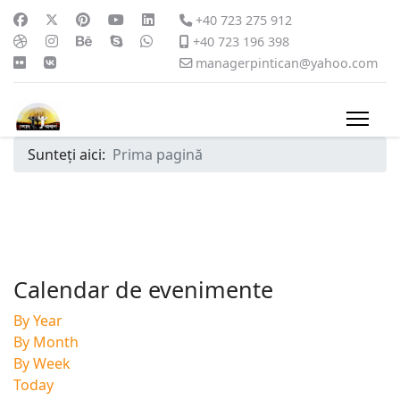
+40 723 275 912
+40 723 196 398
managerpintican@yahoo.com
Sunteți aici:
Prima pagină
Calendar de evenimente
By Year
By Month
By Week
Today