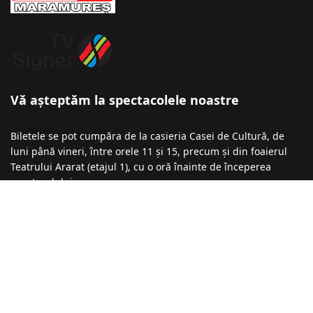
Vă așteptăm la spectacolele noastre
Biletele se pot cumpăra de la casieria Casei de Cultură, de
luni până vineri, între orele 11 și 15, precum și din foaierul
Teatrului Ararat (etajul 1), cu o oră înainte de începerea
spectacolului.
Informații şi rezervări la numărul de telefon: 0740-043 136 /
0723-275 912 / 0723-196 398
Recomandări
Festivalul de Comedie ,,Marin Cimponeriu”