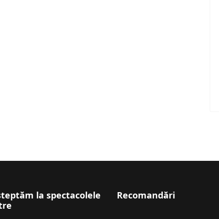
șteptăm la spectacolele
Recomandări
tre