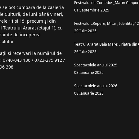
Festivalul de Comedie ,,Marin Cimpon
le se pot cumpăra de la casieria
01 Septembrie 2025
de Cultură, de luni până vineri,
rele 11 și 15, precum și din
Festivalul „Repere, Mituri, Identități”
l Teatrului Ararat (etajul 1), cu
29 Iulie 2025
înainte de începerea
colului.
Teatrul Ararat Baia Mare: „Piatra din 
26 Iulie 2025
ații şi rezervări la numărul de
n: 0740-043 136 / 0723-275 912 /
Spectacolele anului 2025
96 398
08 Ianuarie 2025
Spectacolele anului 2026
08 Ianuarie 2025