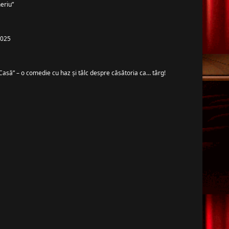
eriu”
 2025
Casă” – o comedie cu haz și tâlc despre căsătoria ca… târg!