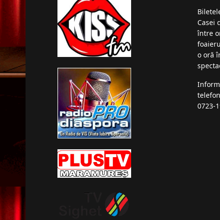
Bilete
Casei 
între o
foaieru
o oră 
specta
Inform
telefo
0723-1