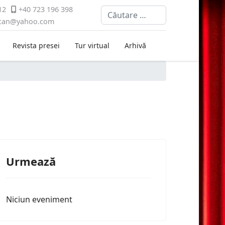
12
+40 723 196 398
Cautare
ican@yahoo.com
Revista presei
Tur virtual
Arhivă
Urmează
Niciun eveniment