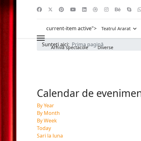
current-item active">
Teatrul Ararat
Sunteți aici:
Prima pagină
Arhivă spectacole
Diverse
Calendar de evenime
By Year
By Month
By Week
Today
Sari la luna