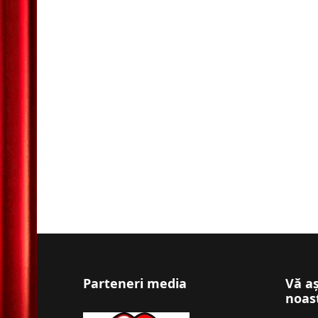
Parteneri media
Vă a
noas