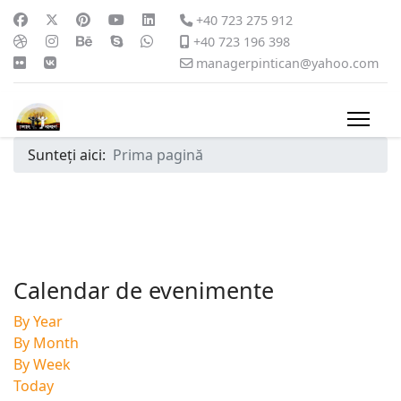
+40 723 275 912
+40 723 196 398
managerpintican@yahoo.com
Sunteți aici:
Prima pagină
Calendar de evenimente
By Year
By Month
By Week
Today