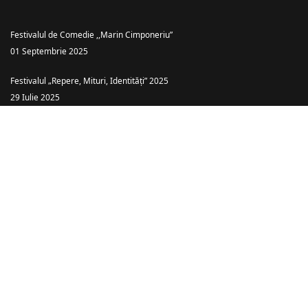
Festivalul de Comedie ,,Marin Cimponeriu”
01 Septembrie 2025
Festivalul „Repere, Mituri, Identități” 2025
29 Iulie 2025
Teatrul Ararat Baia Mare: „Piatra din Casă” – o comedie cu haz și tâlc
despre căsătoria ca… târg!
26 Iulie 2025
Spectacolele anului 2025
08 Ianuarie 2025
Spectacolele anului 2026
08 Ianuarie 2025
© {2020-2026} Pagină administrată de Leonard Alexandru Pop.