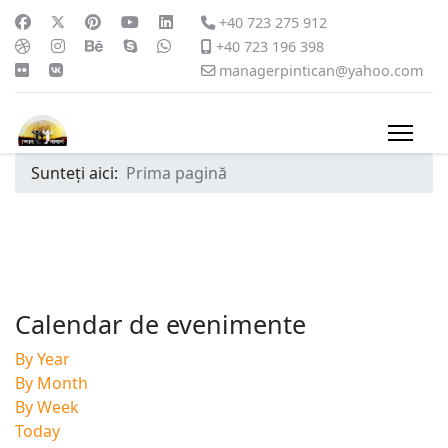
+40 723 275 912
+40 723 196 398
managerpintican@yahoo.com
Sunteți aici:
Prima pagină
Calendar de evenimente
By Year
By Month
By Week
Today