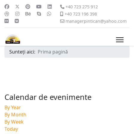
+40 723 275 912
+40 723 196 398
managerpintican@yahoo.com
Sunteți aici:
Prima pagină
Calendar de evenimente
By Year
By Month
By Week
Today