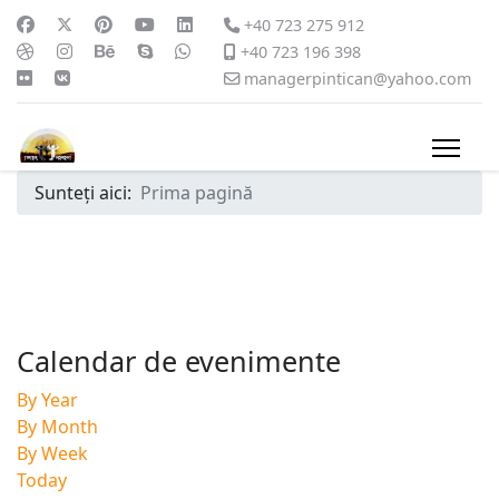
+40 723 275 912
+40 723 196 398
managerpintican@yahoo.com
Sunteți aici:
Prima pagină
Calendar de evenimente
By Year
By Month
By Week
Today