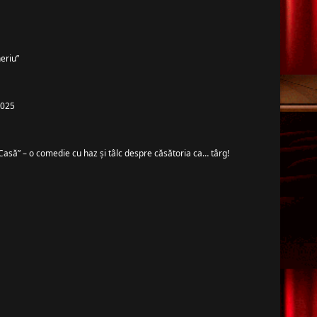
eriu”
 2025
Casă” – o comedie cu haz și tâlc despre căsătoria ca… târg!