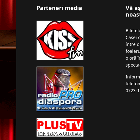
Parteneri media
Vă a
noas
Bilete
Casei 
între o
foaieru
o oră 
specta
Inform
telefo
0723-1