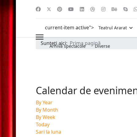
current-item active">
Teatrul Ararat
Sunteți aici:
Prima pagină
Arhivă spectacole
Diverse
Calendar de evenime
By Year
By Month
By Week
Today
Sari la luna