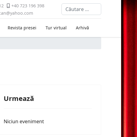
12
+40 723 196 398
Cautare
ican@yahoo.com
Revista presei
Tur virtual
Arhivă
Urmează
Niciun eveniment