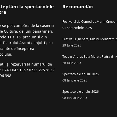
șteptăm la spectacolele
Recomandări
tre
Festivalul de Comedie ,,Marin Cimpon
le se pot cumpăra de la casieria
01 Septembrie 2025
de Cultură, de luni până vineri,
rele 11 și 15, precum și din
Festivalul „Repere, Mituri, Identități”
l Teatrului Ararat (etajul 1), cu
29 Iulie 2025
înainte de începerea
colului.
Teatrul Ararat Baia Mare: „Piatra din 
26 Iulie 2025
ații şi rezervări la numărul de
n: 0740-043 136 / 0723-275 912 /
Spectacolele anului 2025
96 398
08 Ianuarie 2025
Spectacolele anului 2026
08 Ianuarie 2025