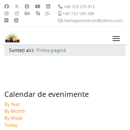
+40 723 275 912
+40 723 196 398
managerpintican@yahoo.com
Sunteți aici:
Prima pagină
Calendar de evenimente
By Year
By Month
By Week
Today