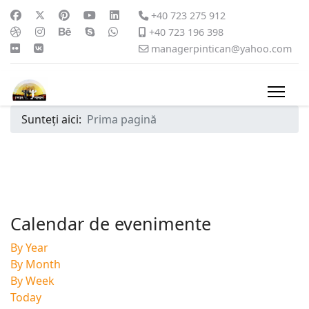
+40 723 275 912
+40 723 196 398
managerpintican@yahoo.com
Sunteți aici:
Prima pagină
Calendar de evenimente
By Year
By Month
By Week
Today