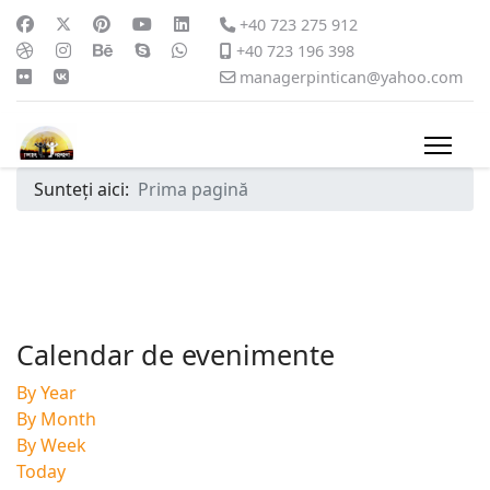
+40 723 275 912
+40 723 196 398
managerpintican@yahoo.com
Sunteți aici:
Prima pagină
Calendar de evenimente
By Year
By Month
By Week
Today