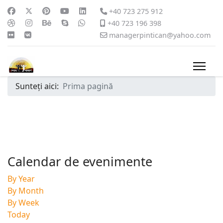
+40 723 275 912
+40 723 196 398
managerpintican@yahoo.com
Sunteți aici:
Prima pagină
Calendar de evenimente
By Year
By Month
By Week
Today