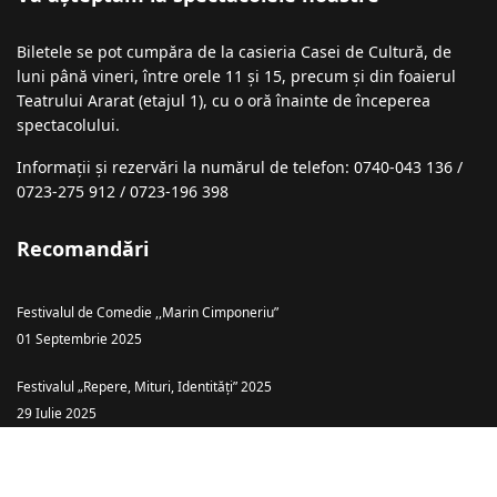
Biletele se pot cumpăra de la casieria Casei de Cultură, de
luni până vineri, între orele 11 și 15, precum și din foaierul
Teatrului Ararat (etajul 1), cu o oră înainte de începerea
spectacolului.
Informații şi rezervări la numărul de telefon: 0740-043 136 /
0723-275 912 / 0723-196 398
Recomandări
Festivalul de Comedie ,,Marin Cimponeriu”
01 Septembrie 2025
Festivalul „Repere, Mituri, Identități” 2025
29 Iulie 2025
Teatrul Ararat Baia Mare: „Piatra din Casă” – o comedie cu haz și tâlc
despre căsătoria ca… târg!