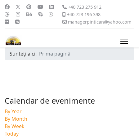
+40 723 275 912
+40 723 196 398
managerpintican@yahoo.com
Sunteți aici:
Prima pagină
Calendar de evenimente
By Year
By Month
By Week
Today