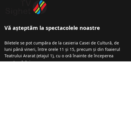
Vă așteptăm la spectacolele noastre
Biletele se pot cumpăra de la casieria Casei de Cultură, de
luni până vineri, între orele 11 și 15, precum și din foaierul
Teatrului Ararat (etajul 1), cu o oră înainte de începerea
spectacolului.
Informații şi rezervări la numărul de telefon: 0740-043 136 /
0723-275 912 / 0723-196 398
Recomandări
Festivalul de Comedie ,,Marin Cimponeriu”
01 Septembrie 2025
Festivalul „Repere, Mituri, Identități” 2025