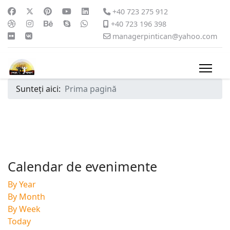
+40 723 275 912
+40 723 196 398
managerpintican@yahoo.com
Sunteți aici:
Prima pagină
Calendar de evenimente
By Year
By Month
By Week
Today