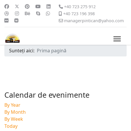
+40 723 275 912
+40 723 196 398
managerpintican@yahoo.com
Sunteți aici:
Prima pagină
Calendar de evenimente
By Year
By Month
By Week
Today