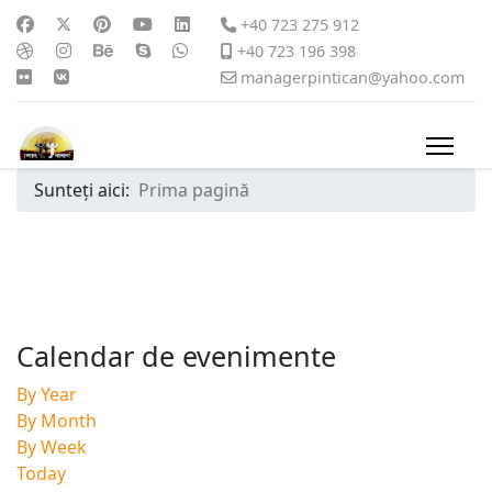
+40 723 275 912
+40 723 196 398
managerpintican@yahoo.com
Sunteți aici:
Prima pagină
Calendar de evenimente
By Year
By Month
By Week
Today