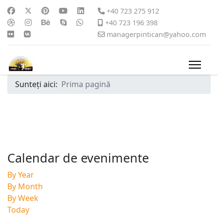
+40 723 275 912
+40 723 196 398
managerpintican@yahoo.com
Sunteți aici:
Prima pagină
Calendar de evenimente
By Year
By Month
By Week
Today