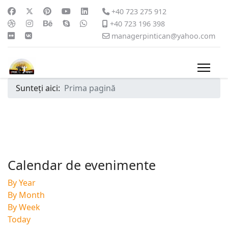
+40 723 275 912
+40 723 196 398
managerpintican@yahoo.com
Sunteți aici:
Prima pagină
Calendar de evenimente
By Year
By Month
By Week
Today