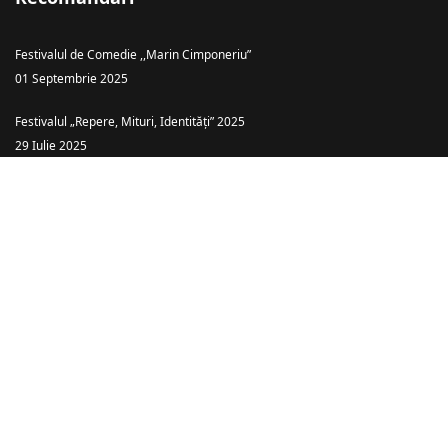
Festivalul de Comedie ,,Marin Cimponeriu”
01 Septembrie 2025
Festivalul „Repere, Mituri, Identități” 2025
29 Iulie 2025
Teatrul Ararat Baia Mare: „Piatra din Casă” – o comedie cu haz și tâlc
despre căsătoria ca… târg!
26 Iulie 2025
Spectacolele anului 2025
08 Ianuarie 2025
Spectacolele anului 2026
08 Ianuarie 2025
© {2020-2026} Pagină administrată de Leonard Alexandru Pop.