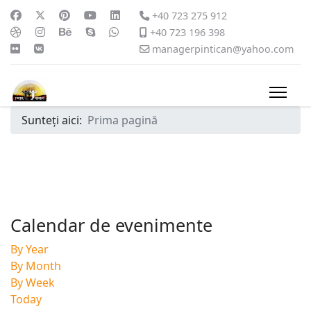
+40 723 275 912
+40 723 196 398
managerpintican@yahoo.com
Sunteți aici:
Prima pagină
Calendar de evenimente
By Year
By Month
By Week
Today